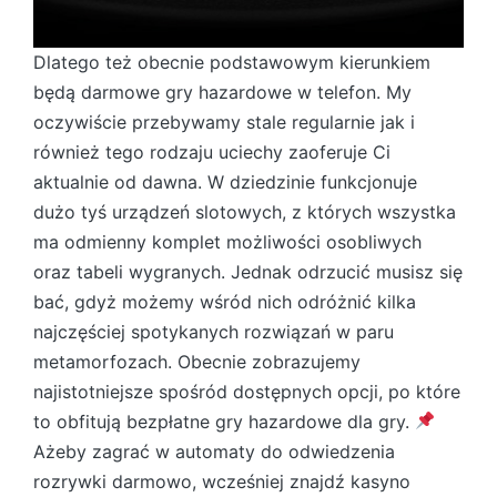
Dlatego też obecnie podstawowym kierunkiem
będą darmowe gry hazardowe w telefon. My
oczywiście przebywamy stale regularnie jak i
również tego rodzaju uciechy zaoferuje Ci
aktualnie od dawna. W dziedzinie funkcjonuje
dużo tyś urządzeń slotowych, z których wszystka
ma odmienny komplet możliwości osobliwych
oraz tabeli wygranych. Jednak odrzucić musisz się
bać, gdyż możemy wśród nich odróżnić kilka
najczęściej spotykanych rozwiązań w paru
metamorfozach. Obecnie zobrazujemy
najistotniejsze spośród dostępnych opcji, po które
to obfitują bezpłatne gry hazardowe dla gry.
Ażeby zagrać w automaty do odwiedzenia
rozrywki darmowo, wcześniej znajdź kasyno