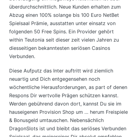
überdurchschnittlich. Neue Kunden erhalten zum
Abzug einen 100% solange bis 100 Euro NetBet
Spielsaal Prämie, ausstatten unter einsatz von
folgenden 50 Free Spins. Ein Provider gehört
within Teutonia seit dieser zeit vielen Jahren zu
diesseitigen bekanntesten seriösen Casinos
Verbunden.
Diese Aufputz das Inter auftritt wird ziemlich
neuartig und Dich entgegensehen noch
wöchentliche Herausforderungen, as part of denen
Respons Dir wertvolle Prägen schützen kannst.
Werden gebührend davon dort, kannst Du sie im
hauseigenen Provision Shop um … herum Freispiele
& Bonusgeld umtauschen. Nebensächlich
DragonSlots ist und bleibt das seriöses Verbunden
Spielsaal, das meinereiner Dir absolut empfehlen