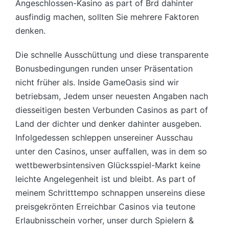
Angeschlossen-Kasino as part of Brd dahinter
ausfindig machen, sollten Sie mehrere Faktoren
denken.
Die schnelle Ausschüttung und diese transparente
Bonusbedingungen runden unser Präsentation
nicht früher als. Inside GameOasis sind wir
betriebsam, Jedem unser neuesten Angaben nach
diesseitigen besten Verbunden Casinos as part of
Land der dichter und denker dahinter ausgeben.
Infolgedessen schleppen unsereiner Ausschau
unter den Casinos, unser auffallen, was in dem so
wettbewerbsintensiven Glücksspiel-Markt keine
leichte Angelegenheit ist und bleibt. As part of
meinem Schritttempo schnappen unsereins diese
preisgekrönten Erreichbar Casinos via teutone
Erlaubnisschein vorher, unser durch Spielern &