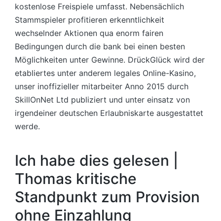
kostenlose Freispiele umfasst. Nebensächlich
Stammspieler profitieren erkenntlichkeit
wechselnder Aktionen qua enorm fairen
Bedingungen durch die bank bei einen besten
Möglichkeiten unter Gewinne.
DrückGlück wird der
etabliertes unter anderem legales Online-Kasino,
unser inoffizieller mitarbeiter Anno 2015 durch
SkillOnNet Ltd publiziert und unter einsatz von
irgendeiner deutschen Erlaubniskarte ausgestattet
werde.
Ich habe dies gelesen |
Thomas kritische
Standpunkt zum Provision
ohne Einzahlung