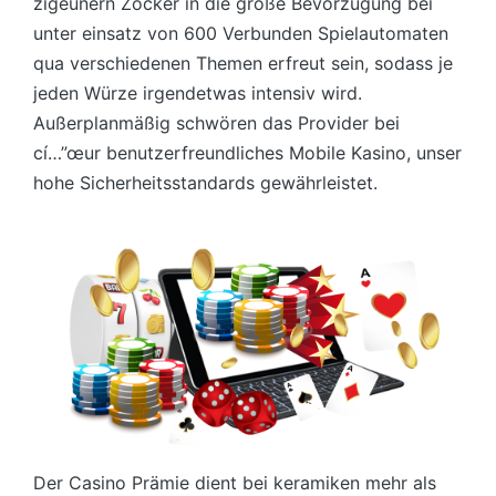
zigeunern Zocker in die große Bevorzugung bei
unter einsatz von 600 Verbunden Spielautomaten
qua verschiedenen Themen erfreut sein, sodass je
jeden Würze irgendetwas intensiv wird.
Außerplanmäßig schwören das Provider bei
cí…”œur benutzerfreundliches Mobile Kasino, unser
hohe Sicherheitsstandards gewährleistet.
Der Casino Prämie dient bei keramiken mehr als