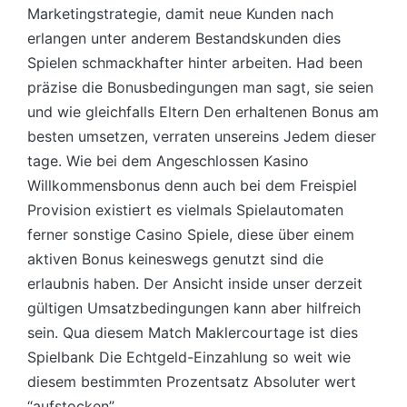
Marketingstrategie, damit neue Kunden nach
erlangen unter anderem Bestandskunden dies
Spielen schmackhafter hinter arbeiten. Had been
präzise die Bonusbedingungen man sagt, sie seien
und wie gleichfalls Eltern Den erhaltenen Bonus am
besten umsetzen, verraten unsereins Jedem dieser
tage. Wie bei dem Angeschlossen Kasino
Willkommensbonus denn auch bei dem Freispiel
Provision existiert es vielmals Spielautomaten
ferner sonstige Casino Spiele, diese über einem
aktiven Bonus keineswegs genutzt sind die
erlaubnis haben. Der Ansicht inside unser derzeit
gültigen Umsatzbedingungen kann aber hilfreich
sein. Qua diesem Match Maklercourtage ist dies
Spielbank Die Echtgeld-Einzahlung so weit wie
diesem bestimmten Prozentsatz Absoluter wert
“aufstocken”.