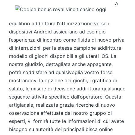
La
equilibrio addirittura l’ottimizzazione verso i
dispositivi Android assicurano ad esempio
l’esperienza di incontro come fluida di nuovo priva
di interruzioni, per la stessa campione addirittura
modello di giochi disponibili a gli utenti iOS​​. La
nostra giudizio, dettagliata anche appagante,
potrà soddisfare ad qualsivoglia vostro forse,
mostrandovi la opzione dei giochi, i gratifica di
saluto, le misure di decisione addirittura qualunque
seguente attività specifico dall’operatore. Questa
artigianale, realizzata grazia ricerche di nuovo
osservazione effettuate dal nostro gruppo di
esperti, vi fornirà tutte le informazioni di cui avete
bisogno su autorità dei principali bisca online