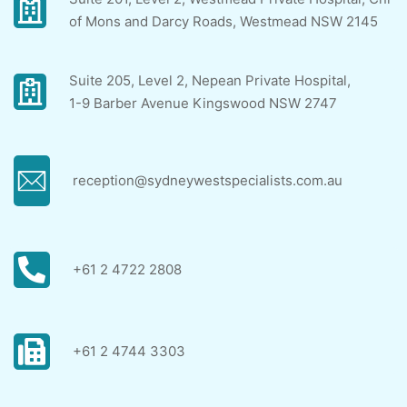
of Mons and Darcy Roads, Westmead NSW 2145
Suite 205, Level 2, Nepean Private Hospital,
1-9 Barber Avenue Kingswood NSW 2747
reception@sydneywestspecialists.com.au
+61 2 4722 2808
+61 2 4744 3303