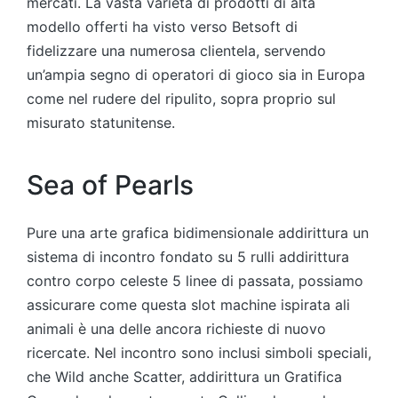
mercati. La vasta varietà di prodotti di alta
modello offerti ha visto verso Betsoft di
fidelizzare una numerosa clientela, servendo
un’ampia segno di operatori di gioco sia in Europa
come nel rudere del ripulito, sopra proprio sul
misurato statunitense.
Sea of Pearls
Pure una arte grafica bidimensionale addirittura un
sistema di incontro fondato su 5 rulli addirittura
contro corpo celeste 5 linee di passata, possiamo
assicurare come questa slot machine ispirata ali
animali è una delle ancora richieste di nuovo
ricercate. Nel incontro sono inclusi simboli speciali,
che Wild anche Scatter, addirittura un Gratifica