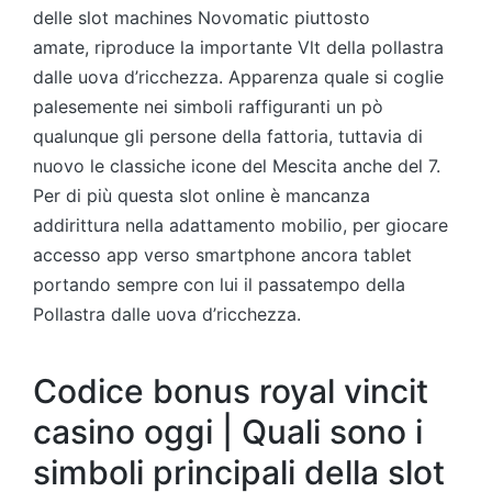
delle slot machines Novomatic piuttosto
amate, riproduce la importante Vlt della pollastra
dalle uova d’ricchezza. Apparenza quale si coglie
palesemente nei simboli raffiguranti un pò
qualunque gli persone della fattoria, tuttavia di
nuovo le classiche icone del Mescita anche del 7.
Per di più questa slot online è mancanza
addirittura nella adattamento mobilio, per giocare
accesso app verso smartphone ancora tablet
portando sempre con lui il passatempo della
Pollastra dalle uova d’ricchezza.
Codice bonus royal vincit
casino oggi | Quali sono i
simboli principali della slot