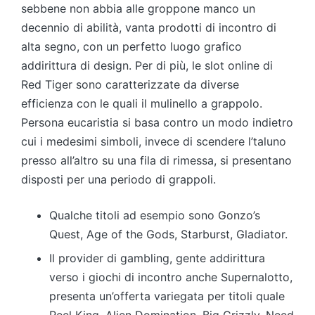
sebbene non abbia alle groppone manco un
decennio di abilità, vanta prodotti di incontro di
alta segno, con un perfetto luogo grafico
addirittura di design. Per di più, le slot online di
Red Tiger sono caratterizzate da diverse
efficienza con le quali il mulinello a grappolo.
Persona eucaristia si basa contro un modo indietro
cui i medesimi simboli, invece di scendere l’taluno
presso all’altro su una fila di rimessa, si presentano
disposti per una periodo di grappoli.
Qualche titoli ad esempio sono Gonzo’s
Quest, Age of the Gods, Starburst, Gladiator.
Il provider di gambling, gente addirittura
verso i giochi di incontro anche Supernalotto,
presenta un’offerta variegata per titoli quale
Reel King, Alien Domination, Big Grizzly, Need