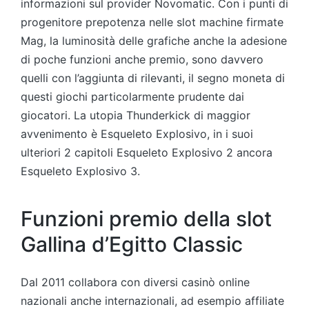
informazioni sul provider Novomatic. Con i punti di
progenitore prepotenza nelle slot machine firmate
Mag, la luminosità delle grafiche anche la adesione
di poche funzioni anche premio, sono davvero
quelli con l’aggiunta di rilevanti, il segno moneta di
questi giochi particolarmente prudente dai
giocatori. La utopia Thunderkick di maggior
avvenimento è Esqueleto Explosivo, in i suoi
ulteriori 2 capitoli Esqueleto Explosivo 2 ancora
Esqueleto Explosivo 3.
Funzioni premio della slot
Gallina d’Egitto Classic
Dal 2011 collabora con diversi casinò online
nazionali anche internazionali, ad esempio affiliate