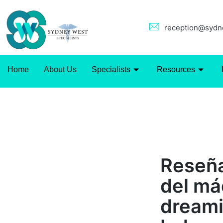
reception@sydne
Home
About Us
Specialists
Resources
Uncategorized
Reseña
del má
dreami