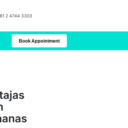
61 2 4744 3303
Book Appointment
tajas
n
nanas