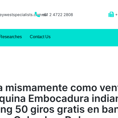
ywestspecialists.com.au
+61 2 4722 2808
+
Researches
Contact Us
 mismamente­ como ven
quina Embocadura india
ng 50 giros gratis en ba