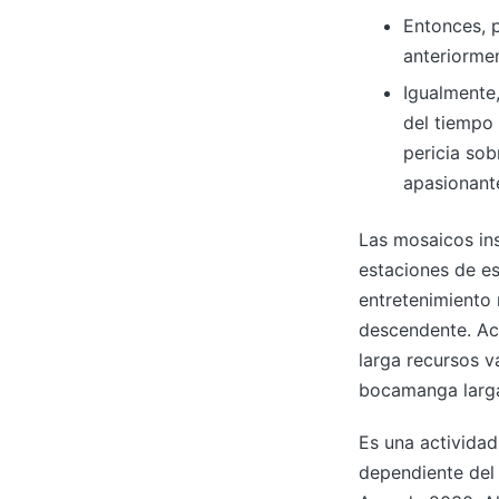
Entonces, 
anteriormen
Igualmente
del tiempo
pericia so
apasionant
Las mosaicos ins
estaciones de e
entretenimiento 
descendente. Ac
larga recursos v
bocamanga larga
Es una activida
dependiente del