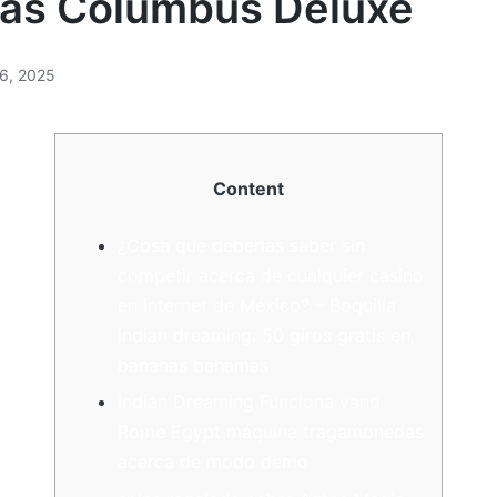
as Columbus Deluxe
26, 2025
Content
¿Cosa que deberías saber sin
competir acerca de cualquier casino
en internet de México? – Boquilla
indian dreaming: 50 giros gratis en
bananas bahamas
Indian Dreaming Funciona vano
Rome Egypt máquina tragamonedas
acerca de modo demo