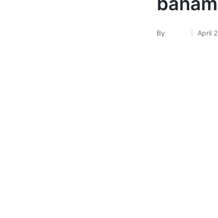
baham
By
admin
April 