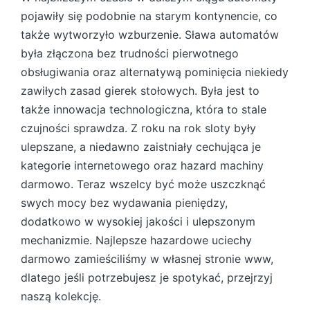
pojawiły się podobnie na starym kontynencie, co
także wytworzyło wzburzenie. Sława automatów
była złączona bez trudności pierwotnego
obsługiwania oraz alternatywą pominięcia niekiedy
zawiłych zasad gierek stołowych. Była jest to
także innowacja technologiczna, która to stale
czujności sprawdza. Z roku na rok sloty były
ulepszane, a niedawno zaistniały cechująca je
kategorie internetowego oraz hazard machiny
darmowo.
Teraz wszelcy być może uszczknąć
swych mocy bez wydawania pieniędzy,
dodatkowo w wysokiej jakości i ulepszonym
mechanizmie. Najlepsze hazardowe uciechy
darmowo zamieściliśmy w własnej stronie www,
dlatego jeśli potrzebujesz je spotykać, przejrzyj
naszą kolekcję.