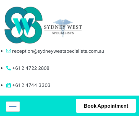
reception@sydneywestspecialists.com.au
+61 2 4722 2808
+61 2 4744 3303
Book Appointment
Uncategorized