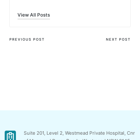
admin
View All Posts
PREVIOUS POST
NEXT POST
Ramses II: Glory for the
BetUS Discount
Nile Destroyed
coupons BetUS Extra
Civilizations Go out-
Rules BetUS Join
Lifetime cloud tales $1
Added casino captain
deposit Books:
cooks login bonus
9780809490127
Suite 201, Level 2, Westmead Private Hospital, Cnr