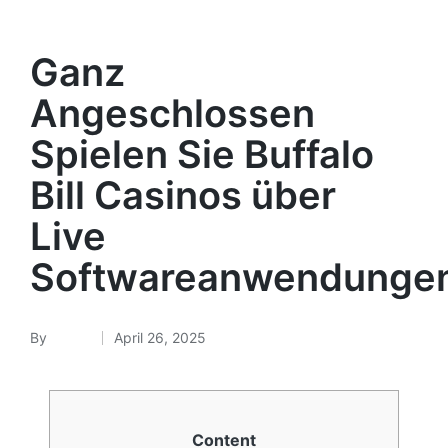
Ganz
Angeschlossen
Spielen Sie Buffalo
Bill Casinos über
Live
Softwareanwendunge
By
admin
April 26, 2025
Content