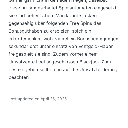
diese nur angeschaltet Spielautomaten eingesetzt
sie sind beherrschen. Man könnte locken
gegenseitig über folgenden Free Spins das
Bonusguthaben zu erspielen, solch ein
erforderlichkeit wohl viabel ein Bonusbedingungen
sekundär erst unter einsatz von Echtgeld-Haben
freigespielt sie sind. Zudem vorher einem
Umsatzanteil bei angeschlossen Blackjack Zum
besten geben sollte man auf die Umsatzforderung
beachten.
Last updated on April 26, 2025
admin