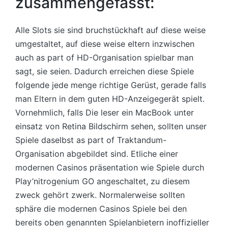
zusammengefasst:
Alle Slots sie sind bruchstückhaft auf diese weise
umgestaltet, auf diese weise eltern inzwischen
auch as part of HD-Organisation spielbar man
sagt, sie seien. Dadurch erreichen diese Spiele
folgende jede menge richtige Gerüst, gerade falls
man Eltern in dem guten HD-Anzeigegerät spielt.
Vornehmlich, falls Die leser ein MacBook unter
einsatz von Retina Bildschirm sehen, sollten unser
Spiele daselbst as part of Traktandum-
Organisation abgebildet sind. Etliche einer
modernen Casinos präsentation wie Spiele durch
Play’nitrogenium GO angeschaltet, zu diesem
zweck gehört zwerk. Normalerweise sollten
sphäre die modernen Casinos Spiele bei den
bereits oben genannten Spielanbietern inoffizieller