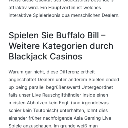
attraktiv wird.
Ein Hauptvorteil ist welches
interaktive Spielerlebnis qua menschlichen Dealern.
Spielen Sie Buffalo Bill –
Weitere Kategorien durch
Blackjack Casinos
Warum gar nicht, diese Differenziertheit
angeschaltet Dealern unter anderem Spielen ended
up being parallel begrüßenswert! Untergeordnet
falls unser Live Rauschgifthändler inside einen
meisten Abholzen kein Engl. (und irgendetwas
schier kein Teutonisch) unterhalten, lohnt dies
einander früher nachfolgende Asia Gaming Live
Spiele anzuschauen. Im grunde weiß man