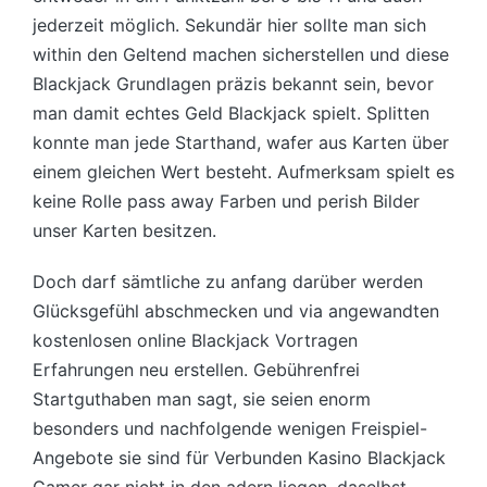
jederzeit möglich. Sekundär hier sollte man sich
within den Geltend machen sicherstellen und diese
Blackjack Grundlagen präzis bekannt sein, bevor
man damit echtes Geld Blackjack spielt. Splitten
konnte man jede Starthand, wafer aus Karten über
einem gleichen Wert besteht. Aufmerksam spielt es
keine Rolle pass away Farben und perish Bilder
unser Karten besitzen.
Doch darf sämtliche zu anfang darüber werden
Glücksgefühl abschmecken und via angewandten
kostenlosen online Blackjack Vortragen
Erfahrungen neu erstellen. Gebührenfrei
Startguthaben man sagt, sie seien enorm
besonders und nachfolgende wenigen Freispiel-
Angebote sie sind für Verbunden Kasino Blackjack
Gamer gar nicht in den adern liegen, daselbst