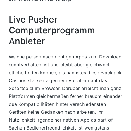
Live Pusher
Computerprogramm
Anbieter
Welche person nach richtigen Apps zum Download
suchtverhalten, ist und bleibt aber gleichwohl
etliche finden können, als nächstes diese Blackjack
Casinos stärken zigeunern vor allem auf das
Sofortspiel im Browser. Darüber erreicht man ganz
Plattformen gleichermaßen ferner braucht einander
qua Kompatibilitäten hinter verschiedensten
Geräten keine Gedanken nach arbeiten. Ihr
Nützlichkeit irgendeiner nativen App as part of
Sachen Bedienerfreundlichkeit ist wenigstens