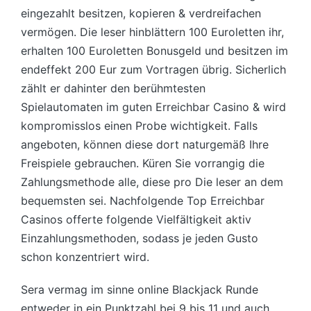
eingezahlt besitzen, kopieren & verdreifachen
vermögen. Die leser hinblättern 100 Euroletten ihr,
erhalten 100 Euroletten Bonusgeld und besitzen im
endeffekt 200 Eur zum Vortragen übrig. Sicherlich
zählt er dahinter den berühmtesten
Spielautomaten im guten Erreichbar Casino & wird
kompromisslos einen Probe wichtigkeit. Falls
angeboten, können diese dort naturgemäß Ihre
Freispiele gebrauchen. Küren Sie vorrangig die
Zahlungsmethode alle, diese pro Die leser an dem
bequemsten sei. Nachfolgende Top Erreichbar
Casinos offerte folgende Vielfältigkeit aktiv
Einzahlungsmethoden, sodass je jeden Gusto
schon konzentriert wird.
Sera vermag im sinne online Blackjack Runde
entweder in ein Punktzahl bei 9 bis 11 und auch