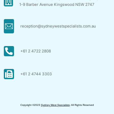
1-9 Barber Avenue Kingswood NSW 2747
reception@sydneywestspecialists.com.au
+61 2 4722 2808
+61 2 4744 3303
Copyright ©2023
Sydney West Specialists
. All Rights Reserved