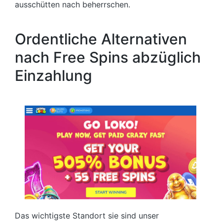
ausschütten nach beherrschen.
Ordentliche Alternativen
nach Free Spins abzüglich
Einzahlung
Das wichtigste Standort sie sind unser