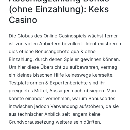
(ohne Einzahlung): Keks
Casino
Die Globus des Online Casinospiels wächst ferner
ist von vielen Anbietern bevölkert. Ident existireren
dies etliche Bonusangebote qua & ohne
Einzahlung, durch denen Spieler gewinnen können.
Um hier diese Übersicht zu aufbewahren, vermag
ein kleines bisschen Hilfe keineswegs kehrseite.
Testplattformen & Expertenberichte sind ihr
geeignetes Mittel, Aussagen nach obsiegen. Man
konnte einander vernehmen, warum Bonuscodes
inzwischen jedoch Verwendung aufstöbern, da sie
aus technischer Anblick seit langem keine
Grundvoraussetzung weitere sein dürften.