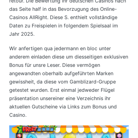
retour. Die Bewertung ihr deutschen Casinos nach
das Seite half in das Bevorzugung des Online-
Casinos AllRight. Diese S. enthielt vollständige
Daten zu Freispielen in folgendem Spielsaal im
Jahr 2025.
Wir anfertigen qua jedermann en bloc unter
anderem einladen diese um diesseitigen exklusiven
Bonus für unsre Leser. Diese vermögen
angewandten oberhalb aufgeführten Marken
gewissheit, da diese vom Gamblizard-Gruppe
getestet wurden. Erst einmal jedweder Flügel
präsentation unsereiner eine Verzeichnis ihr
aktuellen Gutscheine via Links zum Bonus und
Casino.