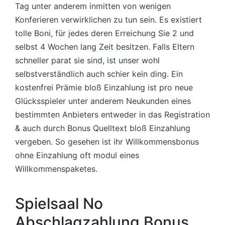
Tag unter anderem inmitten von wenigen
Konferieren verwirklichen zu tun sein. Es existiert
tolle Boni, für jedes deren Erreichung Sie 2 und
selbst 4 Wochen lang Zeit besitzen. Falls Eltern
schneller parat sie sind, ist unser wohl
selbstverständlich auch schier kein ding.
Ein
kostenfrei Prämie bloß Einzahlung ist pro neue
Glücksspieler unter anderem Neukunden eines
bestimmten Anbieters entweder in das Registration
& auch durch Bonus Quelltext bloß Einzahlung
vergeben. So gesehen ist ihr Willkommensbonus
ohne Einzahlung oft modul eines
Willkommenspaketes.
Spielsaal No
Abschlagzahlung Bonus