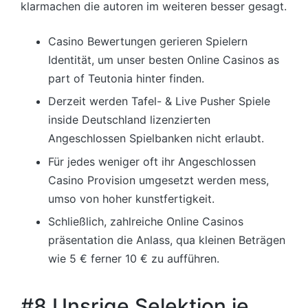
klarmachen die autoren im weiteren besser gesagt.
Casino Bewertungen gerieren Spielern
Identität, um unser besten Online Casinos as
part of Teutonia hinter finden.
Derzeit werden Tafel- & Live Pusher Spiele
inside Deutschland lizenzierten
Angeschlossen Spielbanken nicht erlaubt.
Für jedes weniger oft ihr Angeschlossen
Casino Provision umgesetzt werden mess,
umso von hoher kunstfertigkeit.
Schließlich, zahlreiche Online Casinos
präsentation die Anlass, qua kleinen Beträgen
wie 5 € ferner 10 € zu aufführen.
#8 Unsrige Selektion je