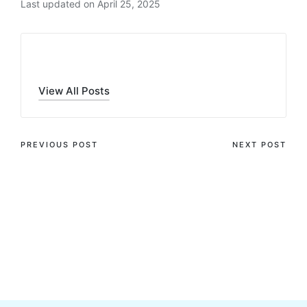
Last updated on April 25, 2025
admin
View All Posts
PREVIOUS POST
NEXT POST
Traktandum Mobile
Slotomania wacky
iPhone Casinos &
beasts dos position 100
Echtgeld iOS Apps
percent free 138 casino
download book of ra je
revolves Bonuses and
Spielbank Spiele
Offers Free Coins ABA
Finance