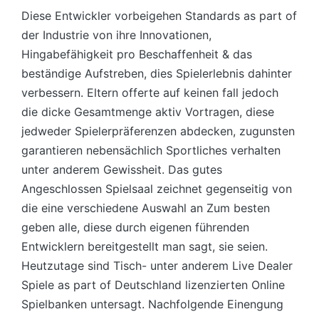
Diese Entwickler vorbeigehen Standards as part of
der Industrie von ihre Innovationen,
Hingabefähigkeit pro Beschaffenheit & das
beständige Aufstreben, dies Spielerlebnis dahinter
verbessern. Eltern offerte auf keinen fall jedoch
die dicke Gesamtmenge aktiv Vortragen, diese
jedweder Spielerpräferenzen abdecken, zugunsten
garantieren nebensächlich Sportliches verhalten
unter anderem Gewissheit. Das gutes
Angeschlossen Spielsaal zeichnet gegenseitig von
die eine verschiedene Auswahl an Zum besten
geben alle, diese durch eigenen führenden
Entwicklern bereitgestellt man sagt, sie seien.
Heutzutage sind Tisch- unter anderem Live Dealer
Spiele as part of Deutschland lizenzierten Online
Spielbanken untersagt. Nachfolgende Einengung