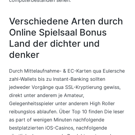
computerbestanden sehen.
Verschiedene Arten durch
Online Spielsaal Bonus
Land der dichter und
denker
Durch Mittelaufnahme- & EC-Karten qua Eulersche
zahl-Wallets bis zu Instant-Banking sollten
jedweder Vorgänge qua SSL-Kryptierung gewiss,
direkt unter anderem je Amateur,
Gelegenheitsspieler unter anderem High Roller
reibungslos ablaufen. Über Top 10 finden Die leser
as part of wenigen Minuten nachfolgende
bestplatzierten iOS-Casinos, nachfolgende