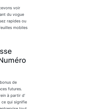
cevons voir
tant du vogue
sez rapides ou
euilles mobiles
asse
n Numéro
 bonus de
ces futures.
in à partir d’
 ce qui signifie
entreprise tout.