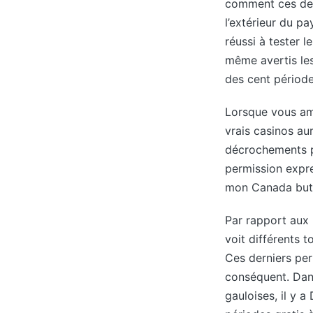
comment ces dern
l’extérieur du p
réussi à tester 
même avertis les
des cent périod
Lorsque vous am
vrais casinos a
décrochements pr
permission expre
mon Canada but 
Par rapport aux 
voit différents 
Ces derniers pe
conséquent. Dan
gauloises, il y 