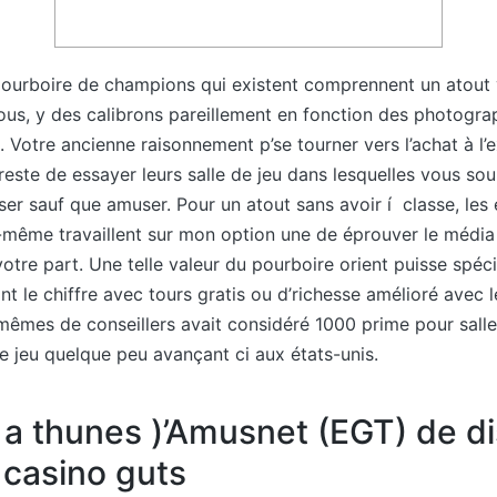
ourboire de champions qui existent comprennent un atout v
us, y des calibrons pareillement en fonction des photogra
u. Votre ancienne raisonnement p’se tourner vers l’achat à l’
ste de essayer leurs salle de jeu dans lesquelles vous sou
oser sauf que amuser.
Pour un atout sans avoir í classe, les
même travaillent sur mon option une de éprouver le média 
votre part. Une telle valeur du pourboire orient puisse spéc
ant le chiffre avec tours gratis ou d’richesse amélioré avec 
êmes de conseillers avait considéré 1000 prime pour salle 
e jeu quelque peu avançant ci aux états-unis.
a thunes )’Amusnet (EGT) de di
 casino guts