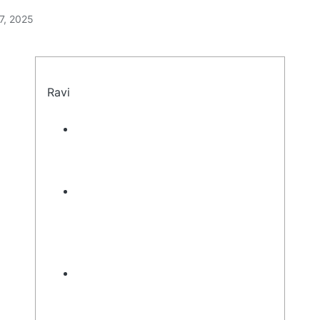
27, 2025
Ravi
Machine a thunes )’Amusnet
(EGT) de distraire gratuite: casino
guts
Plus grands gratification sans avoir
í classe (gratuit) leurs multiples
casinos un brin Numéro Mise à jour :
Janvier 2025
Comment nos Casinos quelque peu
Fournissent nos Prime À l’exclusion
de Annales ?