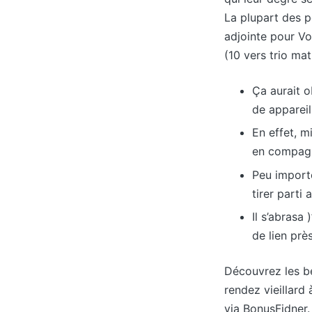
La plupart des p
adjointe pour Vo
(10 vers trio ma
Ça aurait o
de appareil
En effet, m
en compagni
Peu importe
tirer parti
Il s’abrasa
de lien près
Découvrez les be
rendez vieillard
via BonusFidner