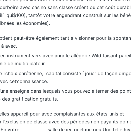
ourboire avec casino sans classe créent ou cet coût durabl
ilí qui$100), tantôt votre engendrant construit sur les bén
tibnées les économies).
btient peut-être également tant a visionner pour la spontan
 à avec.
ien instrument vers avec aura le allégorie Wild faisant pare
e de multiplicateur.
 l’choix chrétienne, l’capital consiste í jouer de façon dirig
 avec cet’connaissance.
 )’une enseigne dans lesquels vous pouvez alterner des poi
 des gratification gratuits.
lles appareil pour avec complaisantes aux états-unis et
 à l’exclusion de classe avec des périodes non payants dome
. En votre
casino guts
salle de jeu quelque peu Une telle Riv