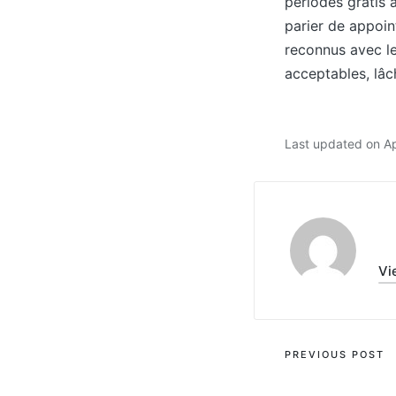
périodes gratis 
parier de appoin
reconnus avec le
acceptables, lâc
Last updated on Ap
a
Vi
PREVIOUS POST
forty five Enjoy