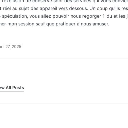
à l’exclusion de conserve sont des services qui vous convie
t réel au sujet des appareil vers dessous. Un coup qu’ils r
 spéculation, vous allez pouvoir nous regorger í du et les 
her mon session sauf que pratiquer à nous amuser.
ril 27, 2025
dmin
ew All Posts
able Gambling establishment
Wheel away casino wolf hu