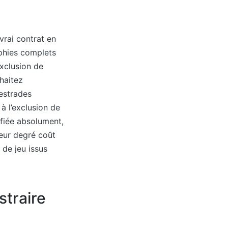
rai contrat en
phies complets
exclusion de
haitez
 estrades
à l’exclusion de
ifiée absolument,
leur degré coût
de jeu issus
straire