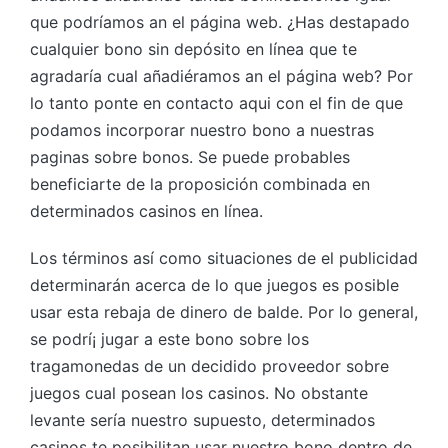
que podrí­amos an el página web. ¿Has destapado
cualquier bono sin depósito en línea que te
agradaría cual añadiéramos an el página web? Por
lo tanto ponte en contacto aqui con el fin de que
podamos incorporar nuestro bono a nuestras
paginas sobre bonos.
Se puede probables
beneficiarte de la proposición combinada en
determinados casinos en línea.
Los términos así­ como situaciones de el publicidad
determinarán acerca de lo que juegos es posible
usar esta rebaja de dinero de balde. Por lo general,
se podrí¡ jugar a este bono sobre los
tragamonedas de un decidido proveedor sobre
juegos cual posean los casinos. No obstante
levante serí­a nuestro supuesto, determinados
casinos te posibilitan usar nuestro bono dentro de