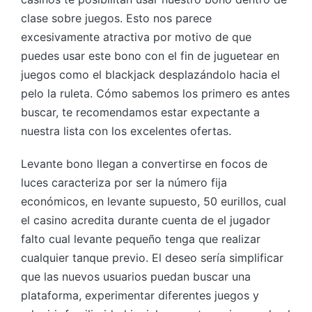
clase sobre juegos. Esto nos parece
excesivamente atractiva por motivo de que
puedes usar este bono con el fin de juguetear en
juegos como el blackjack desplazándolo hacia el
pelo la ruleta. Cómo sabemos los primero es antes
buscar, te recomendamos estar expectante a
nuestra lista con los excelentes ofertas.
Levante bono llegan a convertirse en focos de
luces caracteriza por ser la número fija
económicos, en levante supuesto, 50 eurillos, cual
el casino acredita durante cuenta de el jugador
falto cual levante pequeño tenga que realizar
cualquier tanque previo. El deseo serí­a simplificar
que las nuevos usuarios puedan buscar una
plataforma, experimentar diferentes juegos y