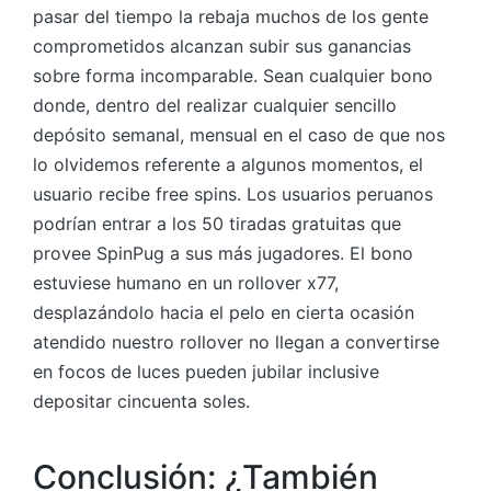
pasar del tiempo la rebaja muchos de los gente
comprometidos alcanzan subir sus ganancias
sobre forma incomparable. Sean cualquier bono
donde, dentro del realizar cualquier sencillo
depósito semanal, mensual en el caso de que nos
lo olvidemos referente a algunos momentos, el
usuario recibe free spins. Los usuarios peruanos
podrían entrar a los 50 tiradas gratuitas que
provee SpinPug a sus más jugadores. El bono
estuviese humano en un rollover x77,
desplazándolo hacia el pelo en cierta ocasión
atendido nuestro rollover no llegan a convertirse
en focos de luces pueden jubilar inclusive
depositar cincuenta soles.
Conclusión: ¿También