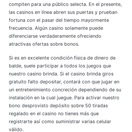
compiten para una público selecta. En el presente,
las casinos en línea abren sus puertas y prueban
fortuna con el pasar del tiempo mayormente
frecuencia. Algún casino solamente puede
diferenciarse verdaderamente ofreciendo
atractivas ofertas sobre bonos.
Si es en excelente condición física de dinero de
balde, suele participar a todos los juegos que
nuestro casino brinda. Si el casino brinda giros
gratuito falto depositar, contará con que jugar en
un entretenimiento concreción dependiendo de su
instalación en la cual juegue. Para activar nuestro
bono desprovisto depósito sobre 50 tiradas
regalado en el casino no tienes más que
registrarte así­ como suministrar varias celular
válido.