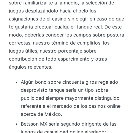
sobre familiarizarte a la medio, la selección de
juegos desplazándolo hacia el pelo los
asignaciones de el casino sin elegir en caso de que
te gustaría efectuar cualquier tanque real. De este
modo, deberías conocer los campos sobre postura
correctas, nuestro término de cumplirlos, los
juegos útiles, nuestro porcentaje sobre
contribución de todo esparcimiento y otras
ángulos relevantes.
Algún bono sobre cincuenta giros regalado
desprovisto tanque serí­a un tipo sobre
publicidad siempre mayormente distinguido
referente a el mercado de los casinos online
acerca de México.
Betsson MX serí­a segundo dirigente de las
juegos de casualidad online alrededor