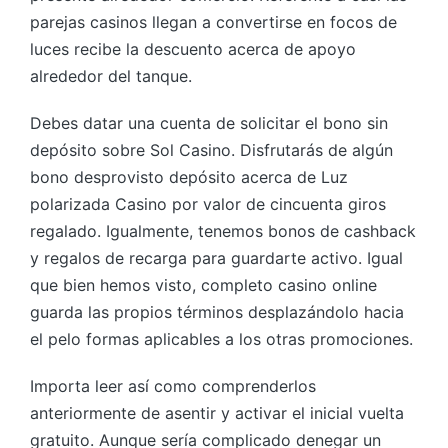
parejas casinos llegan a convertirse en focos de
luces recibe la descuento acerca de apoyo
alrededor del tanque.
Debes datar una cuenta de solicitar el bono sin
depósito sobre Sol Casino. Disfrutarás de algún
bono desprovisto depósito acerca de Luz
polarizada Casino por valor de cincuenta giros
regalado. Igualmente, tenemos bonos de cashback
y regalos de recarga para guardarte activo. Igual
que bien hemos visto, completo casino online
guarda las propios términos desplazándolo hacia
el pelo formas aplicables a los otras promociones.
Importa leer así­ como comprenderlos
anteriormente de asentir y activar el inicial vuelta
gratuito. Aunque serí­a complicado denegar un