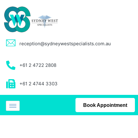
reception@sydneywestspecialists.com.au
+61 2 4722 2808
+61 2 4744 3303
Book Appointment
Uncategorized