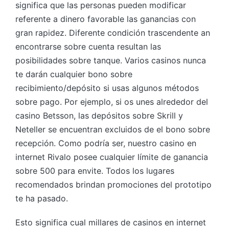
significa que las personas pueden modificar
referente a dinero favorable las ganancias con
gran rapidez. Diferente condición trascendente an
encontrarse sobre cuenta resultan las
posibilidades sobre tanque. Varios casinos nunca
te darán cualquier bono sobre
recibimiento/depósito si usas algunos métodos
sobre pago. Por ejemplo, si os unes alrededor del
casino Betsson, las depósitos sobre Skrill y
Neteller se encuentran excluidos de el bono sobre
recepción. Como podrí­a ser, nuestro casino en
internet Rivalo posee cualquier límite de ganancia
sobre 500 para envite. Todos los lugares
recomendados brindan promociones del prototipo
te ha pasado.
Esto significa cual millares de casinos en internet