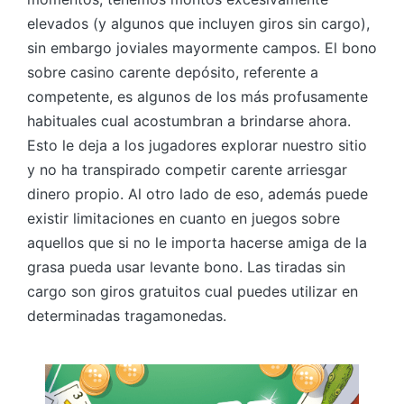
elevados (y algunos que incluyen giros sin cargo),
sin embargo joviales mayormente campos. El bono
sobre casino carente depósito, referente a
competente, es algunos de los más profusamente
habituales cual acostumbran a brindarse ahora.
Esto le deja a los jugadores explorar nuestro sitio
y no ha transpirado competir carente arriesgar
dinero propio. Al otro lado de eso, además puede
existir limitaciones en cuanto en juegos sobre
aquellos que si no le importa hacerse amiga de la
grasa pueda usar levante bono. Las tiradas sin
cargo son giros gratuitos cual puedes utilizar en
determinadas tragamonedas.