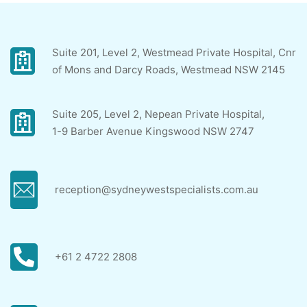
Suite 201, Level 2, Westmead Private Hospital, Cnr
of Mons and Darcy Roads, Westmead NSW 2145
Suite 205, Level 2, Nepean Private Hospital,
1-9 Barber Avenue Kingswood NSW 2747
reception@sydneywestspecialists.com.au
+61 2 4722 2808