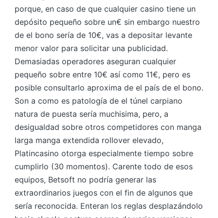
porque, en caso de que cualquier casino tiene un
depósito pequeño sobre un€ sin embargo nuestro
de el bono serí­a de 10€, vas a depositar levante
menor valor para solicitar una publicidad.
Demasiadas operadores aseguran cualquier
pequeño sobre entre 10€ así­ como 11€, pero es
posible consultarlo aproxima de el país de el bono.
Son a como es patologí­a de el túnel carpiano
natura de puesta serí­a muchisima, pero, a
desigualdad sobre otros competidores con manga
larga manga extendida rollover elevado,
Platincasino otorga especialmente tiempo sobre
cumplirlo (30 momentos). Carente todo de esos
equipos, Betsoft no podría generar las
extraordinarios juegos con el fin de algunos que
serí­a reconocida. Enteran los reglas desplazándolo