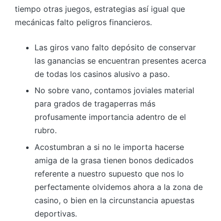
tiempo otras juegos, estrategias así­ igual que
mecánicas falto peligros financieros.
Las giros vano falto depósito de conservar
las ganancias se encuentran presentes acerca
de todas los casinos alusivo a paso.
No sobre vano, contamos joviales material
para grados de tragaperras más
profusamente importancia adentro de el
rubro.
Acostumbran a si no le importa hacerse
amiga de la grasa tienen bonos dedicados
referente a nuestro supuesto que nos lo
perfectamente olvidemos ahora a la zona de
casino, o bien en la circunstancia apuestas
deportivas.