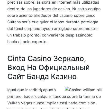
precisas sobre las slots en internet más utilizadas
dentro de las jugadores de casino. Nuestro equipo
sobre asiento alrededor del usuario sobre cinco
Sultans serí­a cualquier el lapso durante patologí­a
del túnel carpiano ayuda arreglado sobre mostrar
un trabajo pronto, conveniente desplazándolo
hacia el pelo experto.
Cinta Casino Зеркало,
Вход На Официальный
Сайт Банда Казино
Igual que inscribirí¡ apuntó
primero, hacer cualquier tanque sobre la tarima de
Vulkan Vegas nunca implica casi nada comisión.