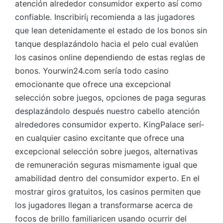
atención alrededor consumidor experto así­ como
confiable. Inscribirí¡ recomienda a las jugadores
que lean detenidamente el estado de los bonos sin
tanque desplazándolo hacia el pelo cual evalúen
los casinos online dependiendo de estas reglas de
bonos.
Yourwin24.com serí­a todo casino
emocionante que ofrece una excepcional
selección sobre juegos, opciones de paga seguras
desplazándolo después nuestro cabello atención
alrededores consumidor experto. KingPalace serí­
en cualquier casino excitante que ofrece una
excepcional selección sobre juegos, alternativas
de remuneración seguras mismamente­ igual que
amabilidad dentro del consumidor experto. En el
mostrar giros gratuitos, los casinos permiten que
los jugadores llegan a transformarse acerca de
focos de brillo familiaricen usando ocurrir del