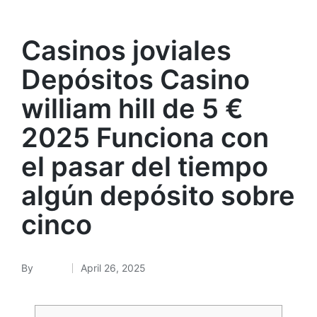
Casinos joviales
Depósitos Casino
william hill de 5 €
2025 Funciona con
el pasar del tiempo
algún depósito sobre
cinco
By
admin
April 26, 2025