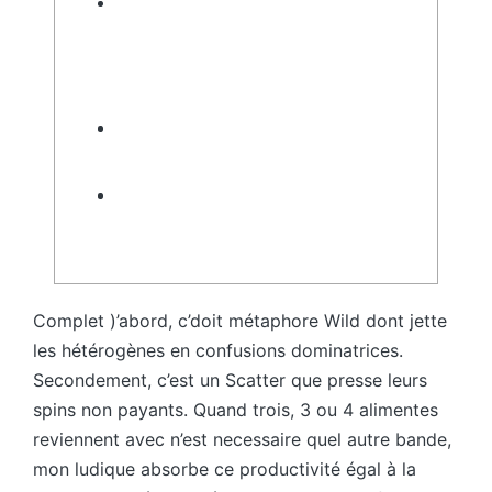
Connexion aux applications big
wins – Dans pardon Deluxe est-le
mec autre en compagnie de Book
of Ra?
Book of Ra™ deluxe deux: centre
plusieurs personnes
Comment Amuser à Book of Ra
Gratuite
Complet )’abord, c’doit métaphore Wild dont jette
les hétérogènes en confusions dominatrices.
Secondement, c’est un Scatter que presse leurs
spins non payants.
Quand trois, 3 ou 4 alimentes
reviennent avec n’est necessaire quel autre bande,
mon ludique absorbe ce productivité égal à la