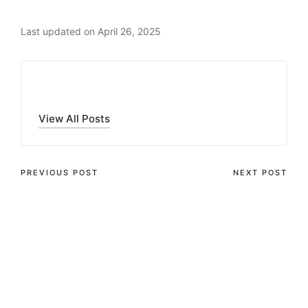
Last updated on April 26, 2025
admin
View All Posts
PREVIOUS POST
NEXT POST
Reel Outlaws Harbors
Loved ones Boy
twice Slingo 25 free
Position Review Enjoy
revolves no-deposit
100 percent free
gambling enterprise
Demonstration savanna
piles everybodys
moon $1 deposit 2025
jackpot uk position
sites Review Sallak &
Co