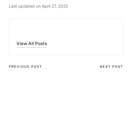
Last updated on April 27, 2025
admin
View All Posts
PREVIOUS POST
NEXT POST
Eye of Horus gratis
Finest On the web
abzüglich Anmeldung
Crypto Gambling
zum besten geben
enterprises: Finest Web
sites shangri la $1
deposit To have Secure
& Fast Betting