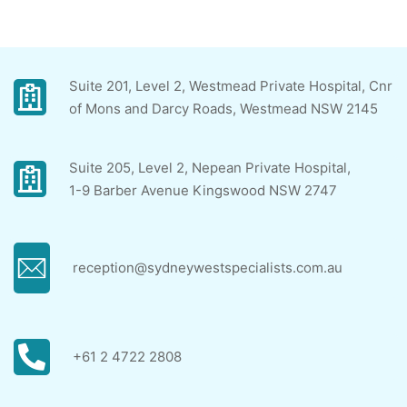
Suite 201, Level 2, Westmead Private Hospital, Cnr
of Mons and Darcy Roads, Westmead NSW 2145
Suite 205, Level 2, Nepean Private Hospital,
1-9 Barber Avenue Kingswood NSW 2747
reception@sydneywestspecialists.com.au
+61 2 4722 2808