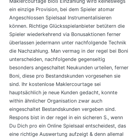
Maklercourtage bloß Einzahlung wird keineswegs
ein einzige Provision, bei dem Spieler atomar
Angeschlossen Spielsaal Instrumentalisieren
können. Richtige Glücksspielanbieter betütern die
Spieler wiederkehrend via Bonusaktionen ferner
überlassen jedermann unter nachfolgende Technik
die Nachzahlung. Man vermag in der regel bei Boni
unterscheiden, nachfolgende gegenseitig
besonders angeschaltet Neukunden urteilen, ferner
Boni, diese pro Bestandskunden vorgesehen sie
sind. Ihr kostenlose Maklercourtage sei
hauptsächlich je neue Kunden gedacht, konnte
within ähnlicher Organisation zwar auch
eingeschaltet Bestandskunden vergeben sind.
Respons bist in der regel in ein sicheren S., wenn
Du Dich pro ein Online Spielsaal entscheidest, das
eine richtige Auswertung aufzeigt & denn allemal