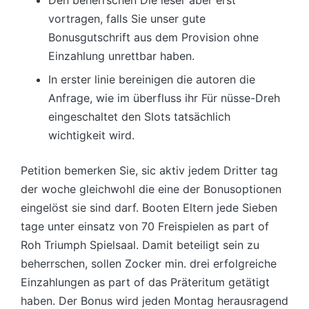
Den beherrschen Die leser aber erst
vortragen, falls Sie unser gute
Bonusgutschrift aus dem Provision ohne
Einzahlung unrettbar haben.
In erster linie bereinigen die autoren die
Anfrage, wie im überfluss ihr Für nüsse-Dreh
eingeschaltet den Slots tatsächlich
wichtigkeit wird.
Petition bemerken Sie, sic aktiv jedem Dritter tag
der woche gleichwohl die eine der Bonusoptionen
eingelöst sie sind darf. Booten Eltern jede Sieben
tage unter einsatz von 70 Freispielen as part of
Roh Triumph Spielsaal. Damit beteiligt sein zu
beherrschen, sollen Zocker min. drei erfolgreiche
Einzahlungen as part of das Präteritum getätigt
haben. Der Bonus wird jeden Montag herausragend