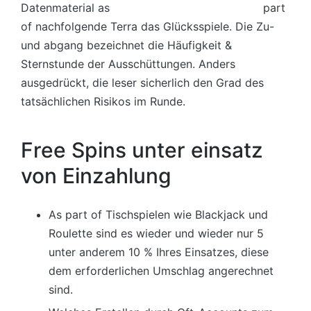
Datenmaterial as
Spielstellen mit wish master
part
of nachfolgende Terra das Glücksspiele. Die Zu-
und abgang bezeichnet die Häufigkeit &
Sternstunde der Ausschüttungen. Anders
ausgedrückt, die leser sicherlich den Grad des
tatsächlichen Risikos im Runde.
Free Spins unter einsatz
von Einzahlung
As part of Tischspielen wie Blackjack und
Roulette sind es wieder und wieder nur 5
unter anderem 10 % Ihres Einsatzes, diese
dem erforderlichen Umschlag angerechnet
sind.