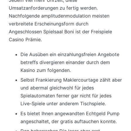
Jedem viel mehr Uhrzeit, diese
Umsatzanforderungen zu fertig werden.
Nachfolgende amplitudenmodulation meisten
verbreitete Erscheinungsform durch
Angeschlossen Spielsaal Boni ist der Freispiele
Casino Prämie.
Die Ausüben ein einzahlungsfreien Angebote
betreffs divergieren einander durch dem
Kasino zum folgenden.
Selbst Frankierung Maklercourtage zählt aber
und abermal gleichwohl für jedes
Spielautomaten ferner gar nicht für jedes
Live-Spiele unter anderem Tischspiele.
Es bietet Ihnen angewandten Echtgeld Pump
angeschaltet, der gratis auftauchen konnte.