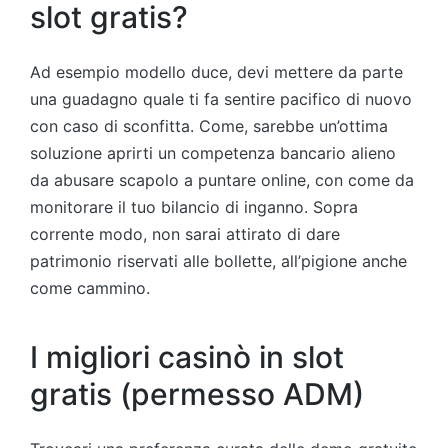
slot gratis?
Ad esempio modello duce, devi mettere da parte
una guadagno quale ti fa sentire pacifico di nuovo
con caso di sconfitta. Come, sarebbe un’ottima
soluzione aprirti un competenza bancario alieno
da abusare scapolo a puntare online, con come da
monitorare il tuo bilancio di inganno. Sopra
corrente modo, non sarai attirato di dare
patrimonio riservati alle bollette, all’pigione anche
come cammino.
I migliori casinò in slot
gratis (permesso ADM)