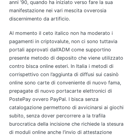
anni ’90, quando ha iniziato verso fare la sua
manifestazione nei vari mescita ovverosia
discernimento da artificio.
Al momento il ceto italico non ha moderato i
pagamenti in criptovalute, non ci sono tuttavia
portali approvati dall’ADM come supportino
presente metodo di deposito che viene utilizzato
contro bisca online esteri. In Italia i metodi di
corrispettivo con l’aggiunta di diffusi sui casinò
online sono carte di conveniente di nuovo fama,
prepagate di nuovo portacarte elettronici di
PostePay ovvero PayPal. I bisca senza
catalogazione permettono di avvicinarsi ai giochi
subito, senza dover percorrere a la trafila
burocratica della incisione che richiede la stesura
di moduli online anche l’invio di attestazione