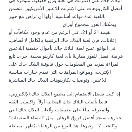
البلاك جاك على الإنترنت هي لعبة ورق حقيقية، متوفرة في
أفضل الكازينوهات على الإنترنت للاعبين الأمريكيين. تتضمن
اللعبة عدة قواعد أساسية، أولها أن تراهن مع خبير،
ويمكنك الفوز بمجموع أوراق
https://tusk-casino.org/
بقيمة 21 أو 21. على الرغم من عدم وجود مكافآت أو
إعلانات، فإن لعبة البلاك جاك الرقمية بالكامل لا تُضاهى.
في الواقع، تمنح لعبة البلاك جاك بأموال حقيقية اللاعبين
فرصة أفضل للفوز مقارنةً بأي لعبة كازينو محلية أخرى. تابع
القراءة لمزيد من المعلومات حول قانونية البلاك جاك على
الإنترنت، ومواقع المراهنات التي تقدم خيارات مناسبة
للاعبين، وتوصيات لكازينوهات البلاك جاك المباشرة.
إذا كنت تفضل الانضمام إلى مجتمع البلاك جاك الإلكتروني،
فابدأ بألعاب البلاك جاك المجانية أولاً، واكتسب الثقة
والمعرفة. بناءً على تطبيقات وألعاب البلاك جاك التي
تختارها، ستجد أفضل فروق الرهان، مثل "النساء السعيدات"
و"الحب 7"، وغيرها. هذا النوع من الرهانات يُظهر ببساطة